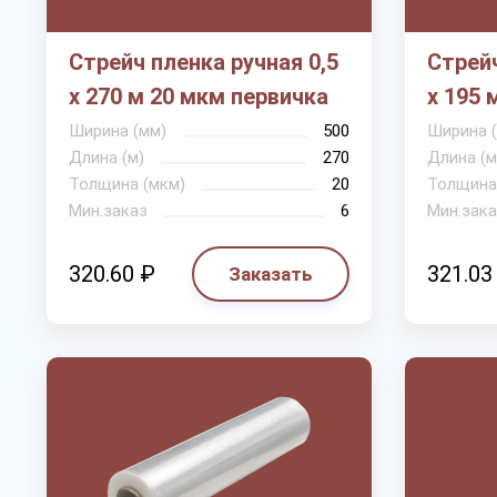
Стрейч пленка ручная 0,5
Стрейч
х 270 м 20 мкм первичка
х 195 
Ширина (мм)
500
Ширина 
Длина (м)
270
Длина (м
Толщина (мкм)
20
Толщина
Мин.заказ
6
Мин.зака
320.60 ₽
321.03
Заказать