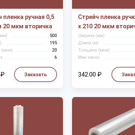
 пленка ручная 0,5
Стрейч пленка ручк
м 20 мкм вторичка
х 210 20 мкм втори
(мм)
500
Ширина (мм)
)
195
Длина (м)
 (мкм)
20
Толщина (мкм)
з
6
Мин.заказ
 ₽
342.00 ₽
Заказать
Зака