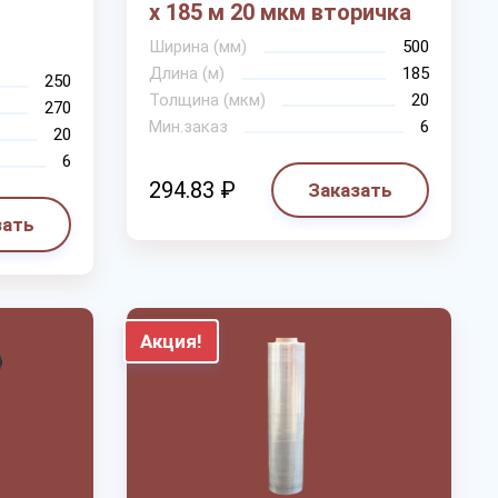
х 185 м 20 мкм вторичка
Ширина (мм)
500
Длина (м)
185
250
Толщина (мкм)
20
270
Мин.заказ
6
20
6
294.83 ₽
Заказать
зать
Акция!