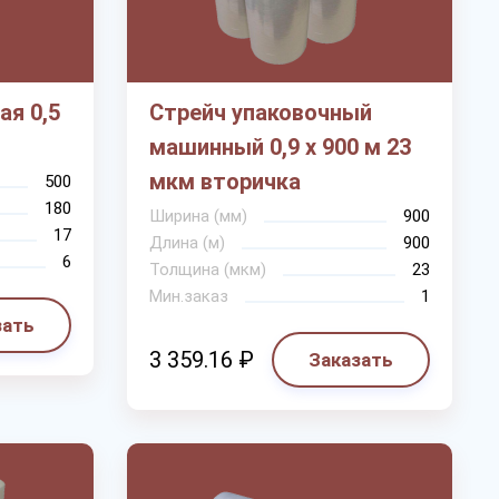
ая 0,5
Стрейч упаковочный
машинный 0,9 х 900 м 23
мкм вторичка
500
180
Ширина (мм)
900
17
Длина (м)
900
6
Толщина (мкм)
23
Мин.заказ
1
зать
3 359.16 ₽
Заказать