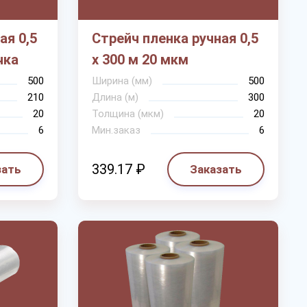
ая 0,5
Стрейч пленка ручная 0,5
чка
х 300 м 20 мкм
500
Ширина (мм)
500
210
Длина (м)
300
20
Толщина (мкм)
20
6
Мин.заказ
6
339.17 ₽
зать
Заказать