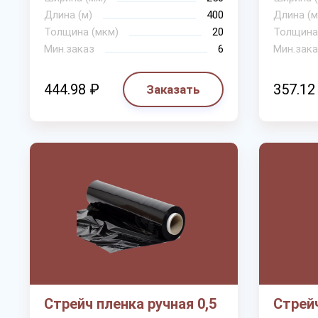
Длина (м)
400
Длина (м
Толщина (мкм)
20
Толщина
Мин.заказ
6
Мин.зака
444.98 ₽
357.12
Заказать
Стрейч пленка ручная 0,5
Стрейч