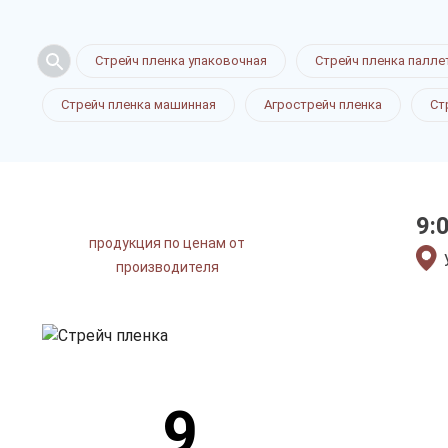
Стрейч пле
Стрейч пленка упаковочная
Стрейч пленка палле
Стрейч пленка машинная
Агрострейч пленка
Ст
в Самаре
9:
продукция по ценам от
только приятные цен
производителя
9