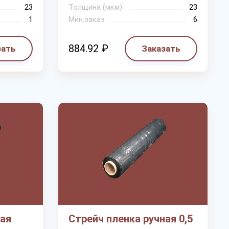
23
Толщина (мкм)
23
1
Мин.заказ
6
884.92 ₽
зать
Заказать
ная
Стрейч пленка ручная 0,5