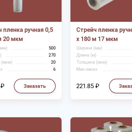
 пленка ручная 0,5
Стрейч пленка ручн
м 20 мкм
х 180 м 17 мкм
(мм)
500
Ширина (мм)
)
270
Длина (м)
 (мкм)
20
Толщина (мкм)
з
6
Мин.заказ
 ₽
221.85 ₽
Заказать
Зака