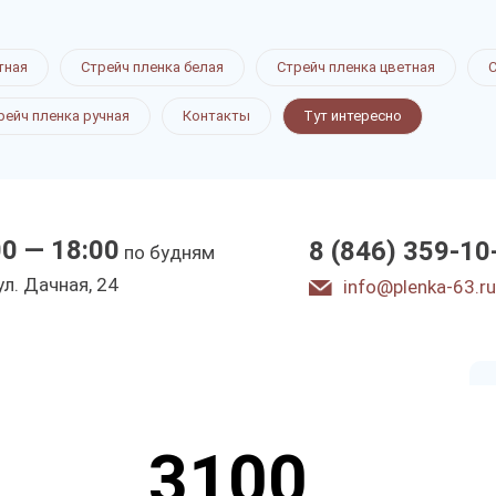
нка
тная
Стрейч пленка белая
Стрейч пленка цветная
С
рейч пленка ручная
Контакты
Тут интересно
00 — 18:00
8 (846) 359-10
по будням
ы
ул. Дачная, 24
info@plenka-63.ru
3100