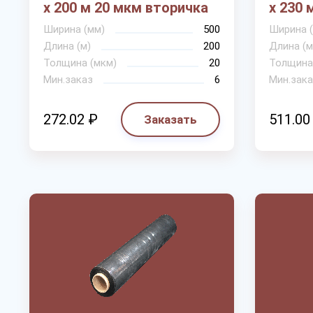
х 200 м 20 мкм вторичка
х 230 
Ширина (мм)
500
Ширина 
Длина (м)
200
Длина (м
Толщина (мкм)
20
Толщина
Мин.заказ
6
Мин.зака
272.02 ₽
511.00
Заказать