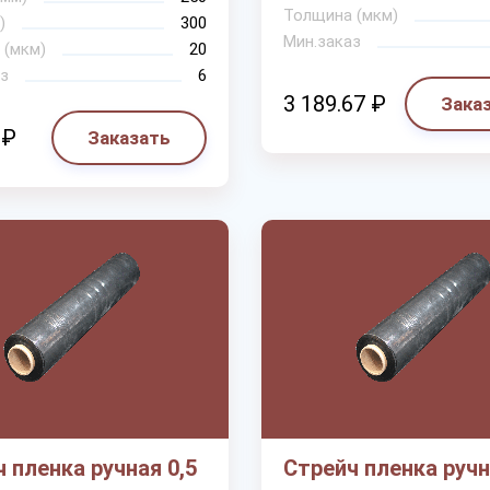
Толщина (мкм)
)
300
Мин.заказ
 (мкм)
20
з
6
3 189.67 ₽
Зака
 ₽
Заказать
 пленка ручная 0,5
Стрейч пленка руч