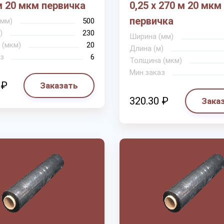
м 20 мкм первичка
0,25 х 270 м 20 мкм
первичка
(мм)
500
)
230
Ширина (мм)
 (мкм)
20
Длина (м)
з
6
Толщина (мкм)
Мин.заказ
 ₽
Заказать
320.30 ₽
Зака