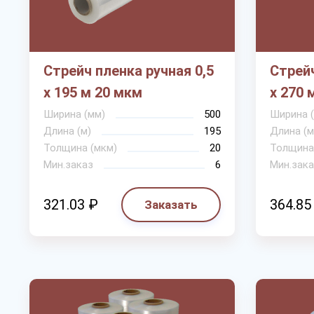
Стрейч пленка ручная 0,5
Стрейч
х 195 м 20 мкм
х 270 
Ширина (мм)
500
Ширина 
Длина (м)
195
Длина (м
Толщина (мкм)
20
Толщина
Мин.заказ
6
Мин.зака
321.03 ₽
364.85
Заказать