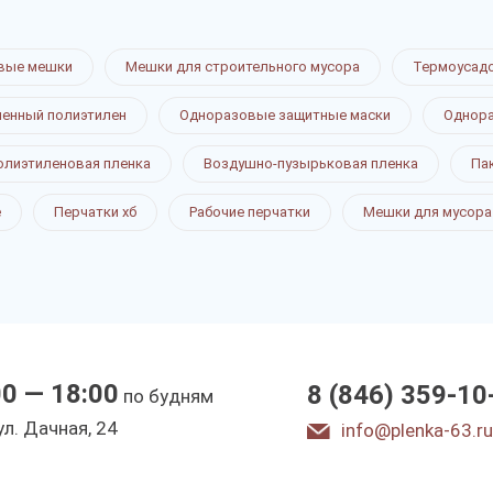
вые мешки
Мешки для строительного мусора
Термоусад
ненный полиэтилен
Одноразовые защитные маски
Однора
олиэтиленовая пленка
Воздушно-пузырьковая пленка
Па
е
Перчатки хб
Рабочие перчатки
Мешки для мусора
00 — 18:00
8 (846) 359-10
по будням
ул. Дачная, 24
info@plenka-63.ru