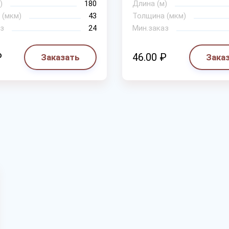
)
180
Длина (м)
 (мкм)
43
Толщина (мкм)
з
24
Мин.заказ
₽
46.00 ₽
Заказать
Зака