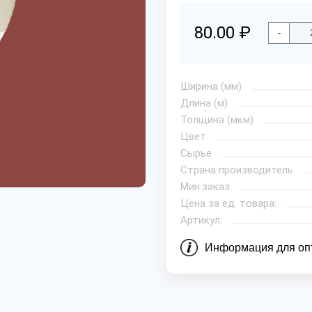
80.00 ₽
-
Ширина (мм)
Длина (м)
Толщина (мкм)
Цвет
Сырье
Страна производитель
Мин.заказ
Цена за ед. товара:
Артикул:
Информация для оп