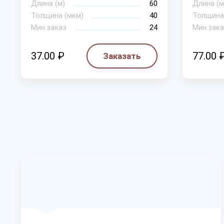
Длина (м)
60
Длина (м
Толщина (мкм)
40
Толщина
Мин.заказ
24
Мин.зака
37.00 ₽
77.00 
Заказать