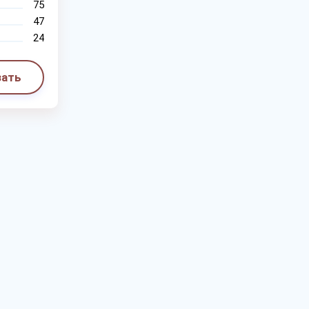
75
47
24
зать