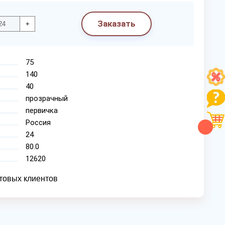
Заказать
+
75
140
40
прозрачный
первичка
Россия
24
80.0
12620
товых клиентов