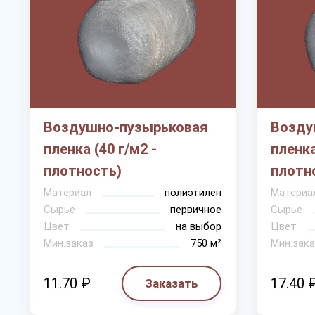
Воздушно-пузырьковая
Возду
пленка (40 г/м2 -
пленка
плотность)
плотн
Материал
полиэтилен
Материа
Сырье
первичное
Сырье
Цвет
на выбор
Цвет
Мин.заказ
750 м²
Мин.зака
11.70 ₽
17.40 
Заказать