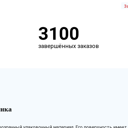
З
3100
завершённых заказов
енка
прозрачный упаковочный материал. Его поверхность имее