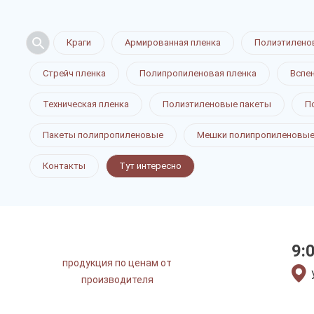
Краги
Армированная пленка
Полиэтилено
Стрейч пленка
Полипропиленовая пленка
Вспе
Техническая пленка
Полиэтиленовые пакеты
П
Воздушно-
Пакеты полипропиленовые
Мешки полипропиленовы
Контакты
Тут интересно
пленка в С
9:
продукция по ценам от
только приятные цен
производителя