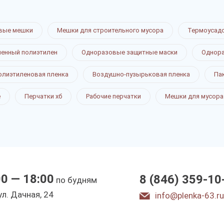
вые мешки
Мешки для строительного мусора
Термоусад
ненный полиэтилен
Одноразовые защитные маски
Однора
олиэтиленовая пленка
Воздушно-пузырьковая пленка
Па
пузырьковая
е
Перчатки хб
Рабочие перчатки
Мешки для мусора
амаре
00 — 18:00
8 (846) 359-10
по будням
ы
ул. Дачная, 24
info@plenka-63.ru