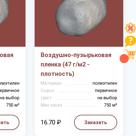
овая
Воздушно-пузырьковая
пленка (47 г/м2 -
плотность)
лиэтилен
Материал
полиэтилен
ервичное
Сырье
первичное
на выбор
Цвет
на выбор
750 м²
Мин.заказ
750 м²
16.70 ₽
зать
Заказать