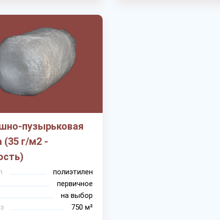
шно-пузырьковая
 (35 г/м2 -
ость)
л
полиэтилен
первичное
на выбор
з
750 м²