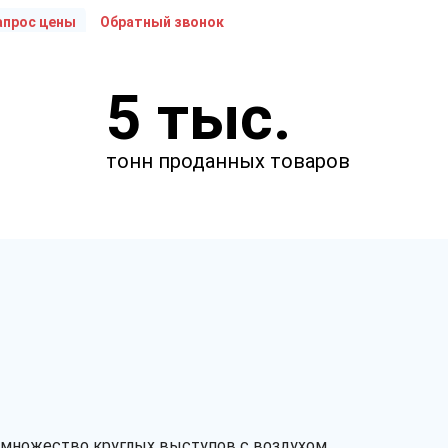
апрос цены
Обратный звонок
Укажите параметры
5 тыс.
Чтобы мы смогли рассчитать
стоимость товаров.
тонн проданных товаров
м
м
мкм
т множество круглых выступов с воздухом.