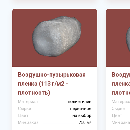
Воздушно-пузырьковая
Возду
пленка (113 г/м2 -
пленка
плотность)
плотн
Материал
полиэтилен
Материа
Сырье
первичное
Сырье
Цвет
на выбор
Цвет
Мин.заказ
750 м²
Мин.зака