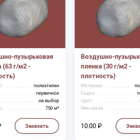
шно-пузырьковая
Воздушно-пузырьк
 (63 г/м2 -
пленка (30 г/м2 -
ость)
плотность)
л
полиэтилен
Материал
по
первичное
Сырье
п
на выбор
Цвет
з
750 м²
Мин.заказ
₽
10.00 ₽
Заказать
Зака