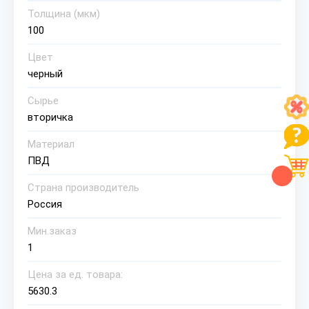
Толщина (мкм)
100
Цвет
черный
Сырье
вторичка
Материал
ПВД
Страна производитель
Россия
Мин.заказ
1
Цена за ед. товара:
5630.3