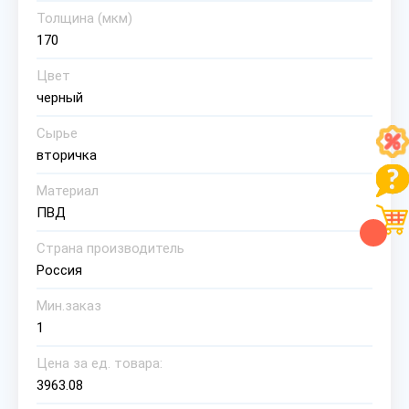
Толщина (мкм)
170
Цвет
черный
Сырье
вторичка
Материал
ПВД
Страна производитель
Россия
Мин.заказ
1
Цена за ед. товара:
3963.08