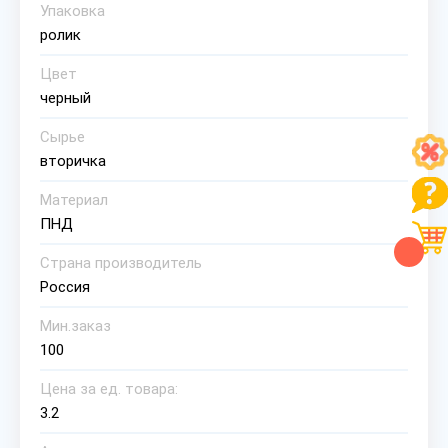
Упаковка
ролик
Цвет
черный
Сырье
вторичка
Материал
ПНД
Страна производитель
Россия
Мин.заказ
100
Цена за ед. товара:
3.2