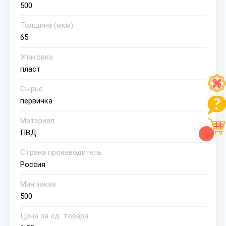
500
Толщина (мкм)
65
Упаковка
пласт
Сырье
первичка
Материал
ПВД
Страна производитель
Россия
Мин.заказ
500
Цена за ед. товара: