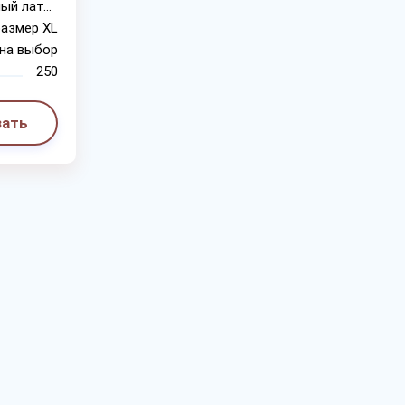
натуральный латекс
размер XL
на выбор
250
зать