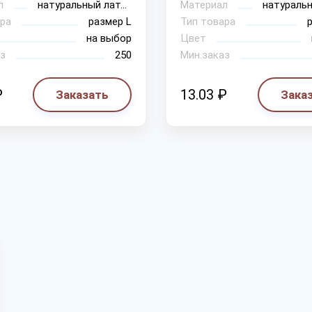
л
натуральный латекс
Материал
ра
размер L
Тип товара
на выбор
Цвет
з
250
Мин.заказ
₽
13.03 ₽
Заказать
Зака