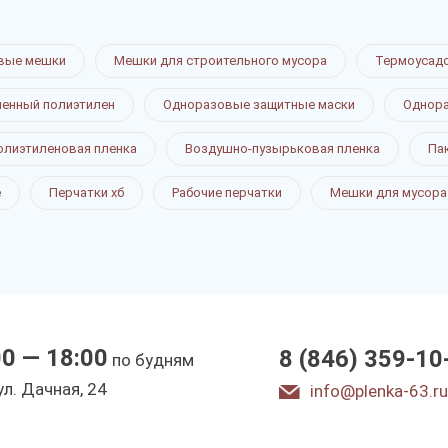
вые мешки
Мешки для строительного мусора
Термоусад
ненный полиэтилен
Одноразовые защитные маски
Однора
олиэтиленовая пленка
Воздушно-пузырьковая пленка
Па
е
Перчатки хб
Рабочие перчатки
Мешки для мусора
00 — 18:00
8 (846) 359-10
по будням
ул. Дачная, 24
info@plenka-63.ru