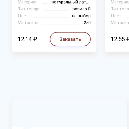
Материал
натуральный латекс
Материа
Тип товара
размер S
Тип това
Цвет
на выбор
Цвет
Мин.заказ
250
Мин.зака
12.14 ₽
12.55 
Заказать