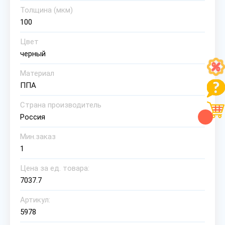
Толщина (мкм)
100
Цвет
черный
Материал
ППА
Страна производитель
Россия
Мин.заказ
1
Цена за ед. товара:
7037.7
Артикул:
5978