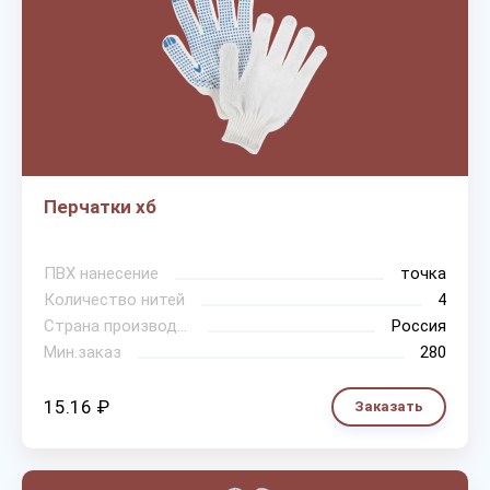
Перчатки хб
ПВХ нанесение
точка
Количество нитей
4
Страна производитель
Россия
Мин.заказ
280
15.16 ₽
Заказать