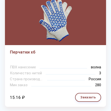
Перчатки хб
ПВХ нанесение
волна
Количество нитей
3
Страна производитель
Россия
Мин.заказ
280
15.16 ₽
Заказать