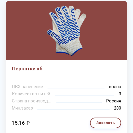
Перчатки хб
ПВХ нанесение
волна
Количество нитей
3
Страна производитель
Россия
Мин.заказ
280
15.16 ₽
Заказать