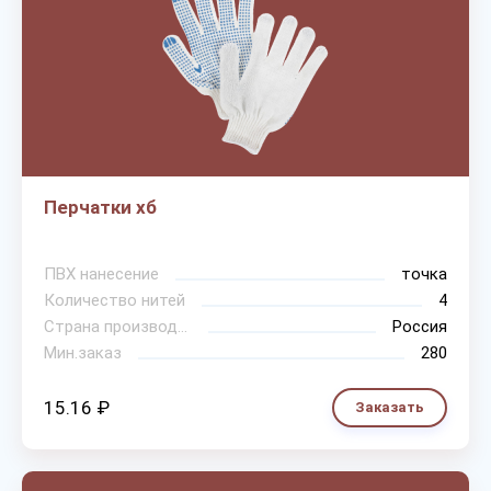
Перчатки хб
ПВХ нанесение
точка
Количество нитей
4
Страна производитель
Россия
Мин.заказ
280
15.16 ₽
Заказать